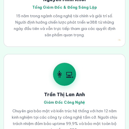
Tổng Giám Đốc & Đồng Sáng Lập
15 năm trong ngành công nghệ tài chính và giải trí số.
Người định hướng chiến lược phát triển w388 từ những
ngày đầu tiên và vẫn trực tiếp tham gia các quyết định
sản phẩm quan trọng.
👩‍💻
Trần Thị Lan Anh
Giám Đốc Công Nghệ
Chuyên gia bảo mật và kiến trúc hệ thống với hơn 12 năm
kinh nghiệm tại các công ty công nghệ tầm cỡ. Người chịu
trách nhiệm đảm bảo uptime 99,9% và bảo mật toàn bộ