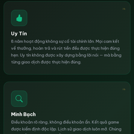
Uy Tín
8 năm hoạt động không sự cố tài chính lớn. Mọi cam kết
về thưởng, hoàn trả và rút tiền đều được thực hiện đúng
hẹn. Uy tín không được xây dựng bằng lời nói — mà bằng
từng giao dịch được thực hiện đúng.
Minh Bạch
Điều khoản rõ ràng, không điều khoản ẩn. Kết quả game
được kiểm định độc lập. Lịch sử giao dịch luôn mở. Chúng