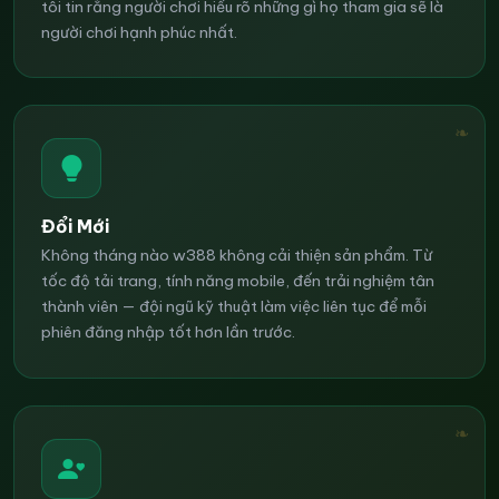
tôi tin rằng người chơi hiểu rõ những gì họ tham gia sẽ là
người chơi hạnh phúc nhất.
Đổi Mới
Không tháng nào w388 không cải thiện sản phẩm. Từ
tốc độ tải trang, tính năng mobile, đến trải nghiệm tân
thành viên — đội ngũ kỹ thuật làm việc liên tục để mỗi
phiên đăng nhập tốt hơn lần trước.