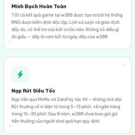
Minh Bạch Hoàn Toàn
Tất cả kết quả game tại w388 được tạo ra bởi hệ thống
RNG được kiểm định độc lập. Lịch sử cược và giao dịch
đầy đủ, có thể tra cứu bất cứ lúc nào. Không có điều gì
ẩn giấu — đây là cam kết từ ngày đầu của w388.
Nạp Rút Siêu Tốc
Nạp tiền qua MoMo và ZaloPay tức thì — không chờ đợi.
Rút thưởng về ví điện tử trong 5–15 phút, về ngân hàng
trong 10–30 phút. Sau 8 năm, w388 chưa bao giờ giữ
tiền thưởng của người chơi quá hạn quy định.