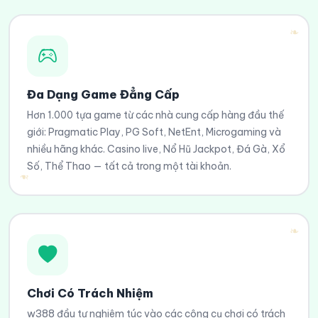
Đa Dạng Game Đẳng Cấp
Hơn 1.000 tựa game từ các nhà cung cấp hàng đầu thế
giới: Pragmatic Play, PG Soft, NetEnt, Microgaming và
nhiều hãng khác. Casino live, Nổ Hũ Jackpot, Đá Gà, Xổ
Số, Thể Thao — tất cả trong một tài khoản.
Chơi Có Trách Nhiệm
w388 đầu tư nghiêm túc vào các công cụ chơi có trách