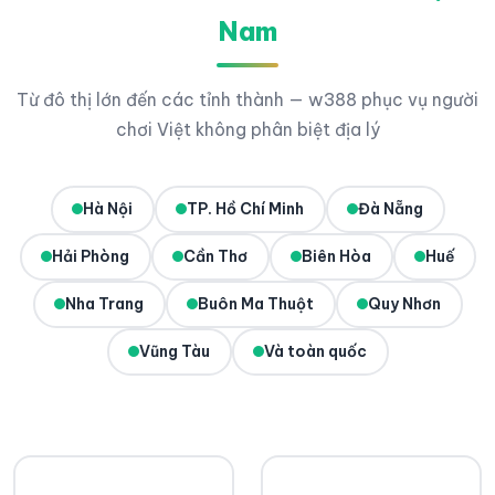
Nam
Từ đô thị lớn đến các tỉnh thành — w388 phục vụ người
chơi Việt không phân biệt địa lý
Hà Nội
TP. Hồ Chí Minh
Đà Nẵng
Hải Phòng
Cần Thơ
Biên Hòa
Huế
Nha Trang
Buôn Ma Thuột
Quy Nhơn
Vũng Tàu
Và toàn quốc