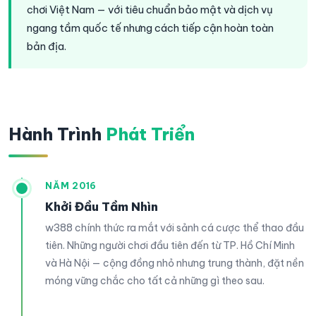
chơi Việt Nam — với tiêu chuẩn bảo mật và dịch vụ
ngang tầm quốc tế nhưng cách tiếp cận hoàn toàn
bản địa.
Hành Trình
Phát Triển
NĂM 2016
Khởi Đầu Tầm Nhìn
w388 chính thức ra mắt với sảnh cá cược thể thao đầu
tiên. Những người chơi đầu tiên đến từ TP. Hồ Chí Minh
và Hà Nội — cộng đồng nhỏ nhưng trung thành, đặt nền
móng vững chắc cho tất cả những gì theo sau.