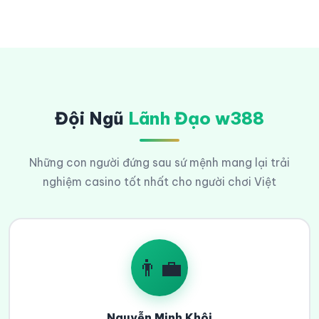
Đội Ngũ
Lãnh Đạo w388
Những con người đứng sau sứ mệnh mang lại trải
nghiệm casino tốt nhất cho người chơi Việt
👨‍💼
Nguyễn Minh Khôi