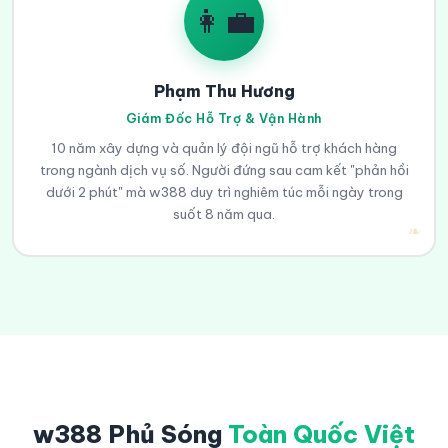
👩‍💼
Phạm Thu Hương
Giám Đốc Hỗ Trợ & Vận Hành
10 năm xây dựng và quản lý đội ngũ hỗ trợ khách hàng
trong ngành dịch vụ số. Người đứng sau cam kết "phản hồi
dưới 2 phút" mà w388 duy trì nghiêm túc mỗi ngày trong
suốt 8 năm qua.
w388 Phủ Sóng
Toàn Quốc Việt