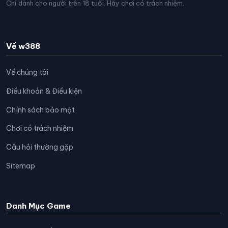
Chỉ dành cho người trên 18 tuổi. Hãy chơi có trách nhiệm.
Về w388
Về chúng tôi
Điều khoản & Điều kiện
Chính sách bảo mật
Chơi có trách nhiệm
Câu hỏi thường gặp
Sitemap
Danh Mục Game