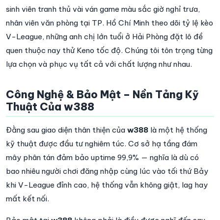
sinh viên tranh thủ vài ván game màu sắc giờ nghỉ trưa,
nhân viên văn phòng tại TP. Hồ Chí Minh theo dõi tỷ lệ kèo
V-League, những anh chị lớn tuổi ở Hải Phòng đặt lô đề
quen thuộc nay thử Keno tốc độ. Chúng tôi tôn trọng từng
lựa chọn và phục vụ tất cả với chất lượng như nhau.
Công Nghệ & Bảo Mật – Nền Tảng Kỹ
Thuật Của w388
Đằng sau giao diện thân thiện của
w388
là một hệ thống
kỹ thuật được đầu tư nghiêm túc. Cơ sở hạ tầng đám
mây phân tán đảm bảo uptime 99,9% — nghĩa là dù có
bao nhiêu người chơi đăng nhập cùng lúc vào tối thứ Bảy
khi V-League đỉnh cao, hệ thống vẫn không giật, lag hay
mất kết nối.