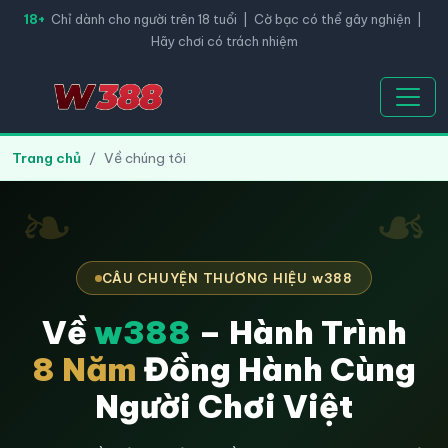
18+
Chỉ dành cho người trên 18 tuổi | Cờ bạc có thể gây nghiện |
Hãy chơi có trách nhiệm
Trang chủ
Về chúng tôi
❧
❧
CÂU CHUYỆN THƯƠNG HIỆU w388
Về
w388
– Hành Trình
8 Năm
Đồng Hành Cùng
Người Chơi Việt