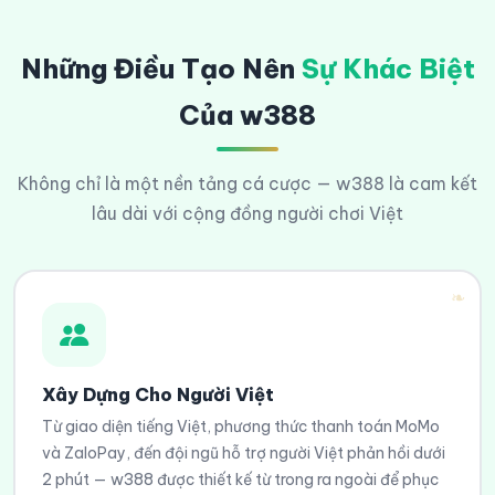
Những Điều Tạo Nên
Sự Khác Biệt
Của w388
Không chỉ là một nền tảng cá cược — w388 là cam kết
lâu dài với cộng đồng người chơi Việt
Xây Dựng Cho Người Việt
Từ giao diện tiếng Việt, phương thức thanh toán MoMo
và ZaloPay, đến đội ngũ hỗ trợ người Việt phản hồi dưới
2 phút — w388 được thiết kế từ trong ra ngoài để phục