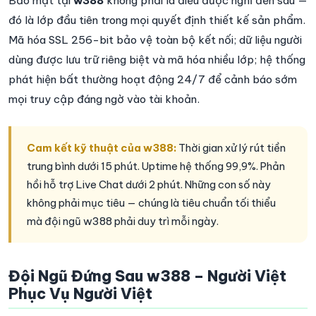
Bảo mật tại
w388
không phải là điều được nghĩ đến sau —
đó là lớp đầu tiên trong mọi quyết định thiết kế sản phẩm.
Mã hóa SSL 256-bit bảo vệ toàn bộ kết nối; dữ liệu người
dùng được lưu trữ riêng biệt và mã hóa nhiều lớp; hệ thống
phát hiện bất thường hoạt động 24/7 để cảnh báo sớm
mọi truy cập đáng ngờ vào tài khoản.
Cam kết kỹ thuật của w388:
Thời gian xử lý rút tiền
trung bình dưới 15 phút. Uptime hệ thống 99,9%. Phản
hồi hỗ trợ Live Chat dưới 2 phút. Những con số này
không phải mục tiêu — chúng là tiêu chuẩn tối thiểu
mà đội ngũ w388 phải duy trì mỗi ngày.
Đội Ngũ Đứng Sau w388 – Người Việt
Phục Vụ Người Việt