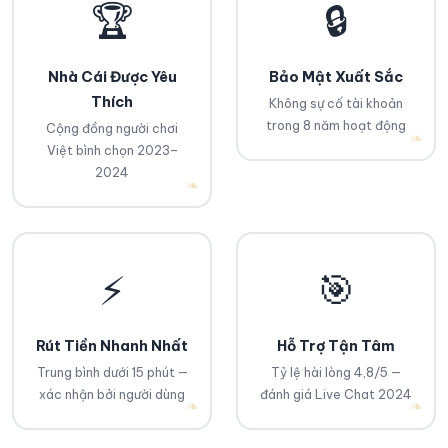
🏆
🔒
Nhà Cái Được Yêu
Bảo Mật Xuất Sắc
Thích
Không sự cố tài khoản
trong 8 năm hoạt động
Cộng đồng người chơi
Việt bình chọn 2023–
2024
⚡
🎯
Rút Tiền Nhanh Nhất
Hỗ Trợ Tận Tâm
Trung bình dưới 15 phút —
Tỷ lệ hài lòng 4,8/5 —
xác nhận bởi người dùng
đánh giá Live Chat 2024