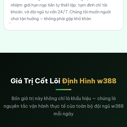
nhiệm: giới hạn nạp tiền tự thiết lập, tạm đình chỉ tài
khoản, và đội ngũ tư vấn 24/7. Chúng tôi muốn người
chơi tận hưởng — không phải gặp khó khăn.
Giá Trị Cốt Lõi
Định Hình w388
Bốn giá trị này không chỉ là khẩu hiệu — chúng là
nguyên tắc vận hành thực tế của toàn bộ đội ngũ w388
mỗi ngày